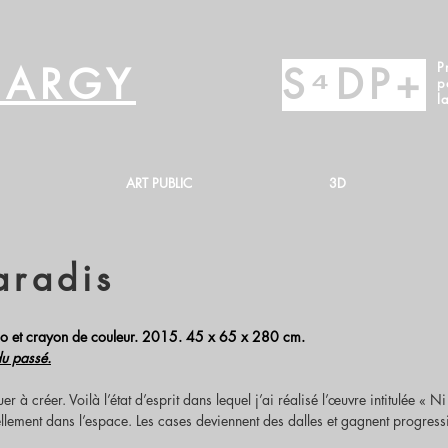
P
EBARGY
S⁴DP+
p
l
ART PUBLIC
3D
aradis
tylo et crayon de couleur. 2015. 45 x 65 x 280 cm.
du passé.
er à créer. Voilà l’état d’esprit dans lequel j’ai réalisé l’œuvre intitulée « Ni
ellement dans l’espace. Les cases deviennent des dalles et gagnent progress