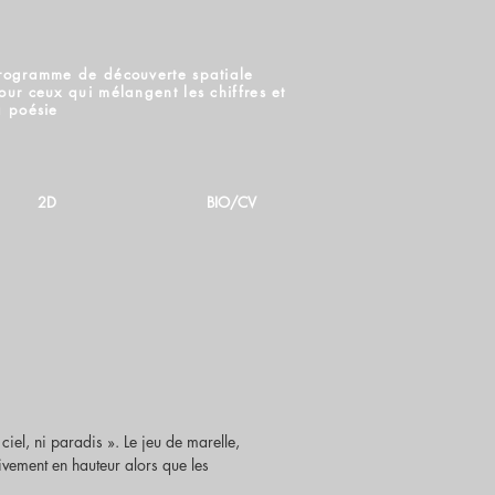
rogramme de découverte spatiale
our ceux qui mélangent les chiffres et
a poésie
2D
BIO/CV
 ciel, ni paradis ». Le jeu de marelle,
ivement en hauteur alors que les