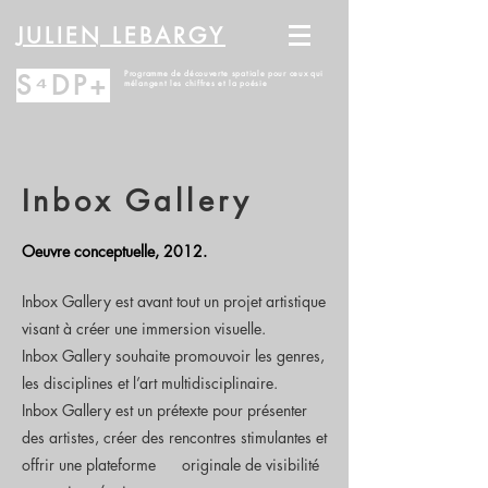
JULIEN LEBARGY
S⁴DP+
Programme de découverte spatiale pour ceux qui
mélangent les chiffres et la poésie
Inbox Gallery
Oeuvre conceptuelle, 2012.
Inbox Gallery est avant tout un projet artistique
visant à créer une immersion visuelle.
Inbox Gallery souhaite promouvoir les genres,
les disciplines et l’art multidisciplinaire.
Inbox Gallery est un prétexte pour présenter
des artistes, créer des rencontres stimulantes et
offrir une plateforme originale de visibilité